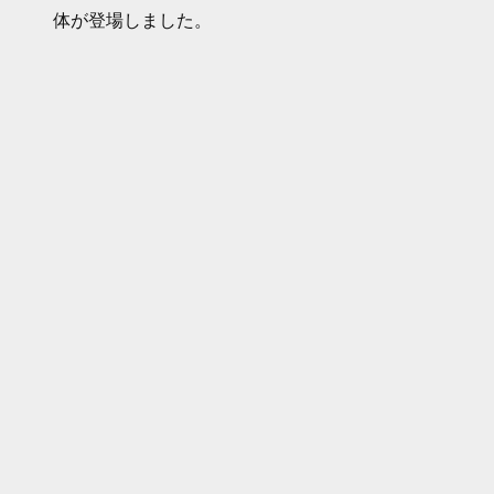
体が登場しました。
会場となるのは上野恩寵公園の野外ステージ。東
京パラリンピックの開会式で手話によるダンスが
話題となったダンサー「かのけん」とコラボレー
ションを実施。テーマは「人との共生」。観客を
巻きこんだ約30分のパフォーマンスを披露しま
した。